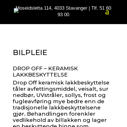
Moseidsletta 114, 4033 Stavanger | Tlf. 51 60
93 00
BILPLEIE
DROP OFF – KERAMISK
LAKKBESKYTTELSE
Drop Off keramisk lakkbeskyttelse
tåler avfettingsmiddel, veisalt, sur
nedbør, UVstråler, sollys, frost og
fugleavføring mye bedre enn de
tradisjonelle lakkbeskyttelsene
gjør. Behandlingen forenkler
vedlikehold av billakken og lager
en beskyttende hinne som