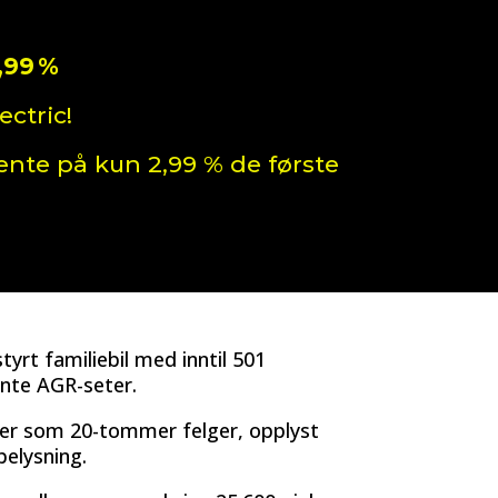
,99 %
ctric!
ente på kun 2,99 % de første
yrt familiebil med inntil 501
ente AGR-seter.
ger som 20-tommer felger, opplyst
elysning.