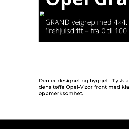
GRAND veigrep med 4×4. 
firehjulsdrift – fra 0 til 1
Den er designet og bygget i Tyskla
dens tøffe Opel-Vizor front med kla
oppmerksomhet.