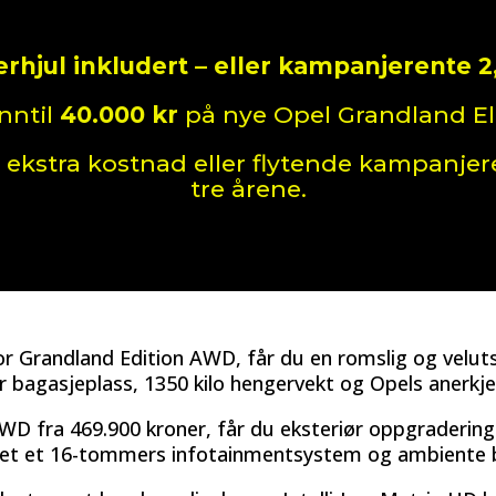
erhjul inkludert – eller kampanjerente 2
nntil
40.000 kr
på nye Opel Grandland Ele
 ekstra kostnad eller flytende kampanjer
tre årene.
r Grandland Edition AWD, får du en romslig og velutst
er bagasjeplass, 1350 kilo hengervekt og Opels anerkj
AWD fra 469.900 kroner, får du eksteriør oppgraderin
annet et 16-tommers infotainmentsystem og ambiente b