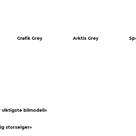
Grafik Grey
Arktis Grey
Sp
r viktigste bilmodell»
dig storselger»