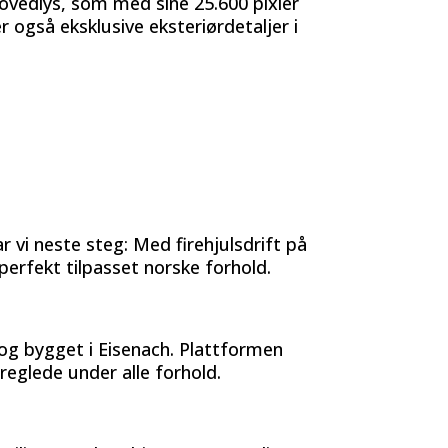
hovedlys, som med sine 25.600 pixler
er også eksklusive eksteriørdetaljer i
 vi neste steg: Med firehjulsdrift på
erfekt tilpasset norske forhold.
og bygget i Eisenach. Plattformen
øreglede under alle forhold.