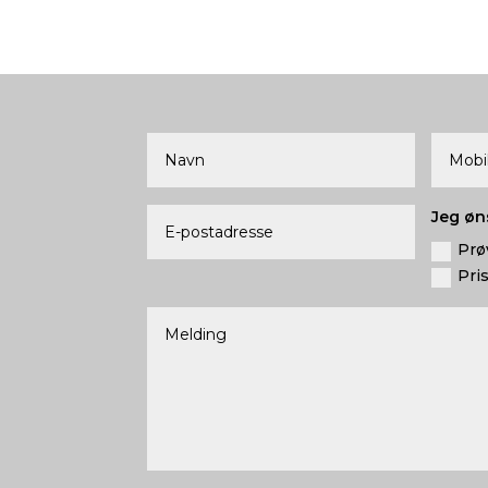
Jeg øn
Prø
Pri