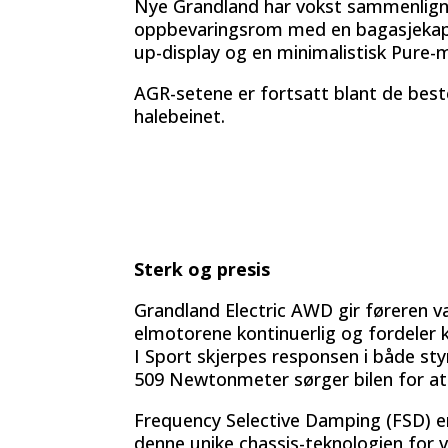
Nye Grandland har vokst sammenlignet
oppbevaringsrom med en bagasjekapasi
up-display og en minimalistisk Pure-m
AGR-setene er fortsatt blant de best
halebeinet.
Sterk og presis
Grandland Electric AWD gir føreren 
elmotorene kontinuerlig og fordeler kr
I Sport skjerpes responsen i både st
509 Newtonmeter sørger bilen for at G
Frequency Selective Damping (FSD) er
denne unike chassis-teknologien for 