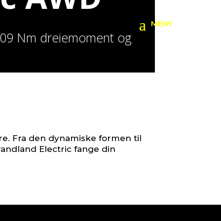
, 509 Nm dreiemoment og
ere. Fra den dynamiske formen til
randland Electric fange din