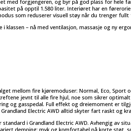
 med forgjengeren, og byr på god plass for hele fam
tet på opptil 1.580 liter. Interiøret har en føreror
odus som reduserer visuell støy når du trenger fullt 
e i klassen – nå med ventilasjon, massasje og ny er
valget mellom fire kjøremoduser: Normal, Eco, Sport
eftene jevnt til alle fire hjul, noe som sikrer optimal
yring og gasspedal. Full effekt og dreiemoment er til
randland Electric AWD alltid skyter fart raskt og kraf
 standard i Grandland Electric AWD. Avhengig av situa
variert demping: myk og komfortabel på korte støt, so