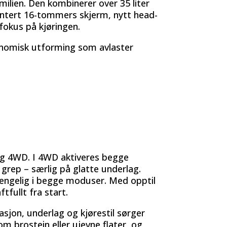
ilien. Den kombinerer over 35 liter
ientert 16-tommers skjerm, nytt head-
fokus på kjøringen.
gonomisk utforming som avlaster
 og 4WD. I 4WD aktiveres begge
t grep – særlig på glatte underlag.
gjengelig i begge moduser. Med opptil
tfullt fra start.
sjon, underlag og kjørestil sørger
m brostein eller ujevne flater, og