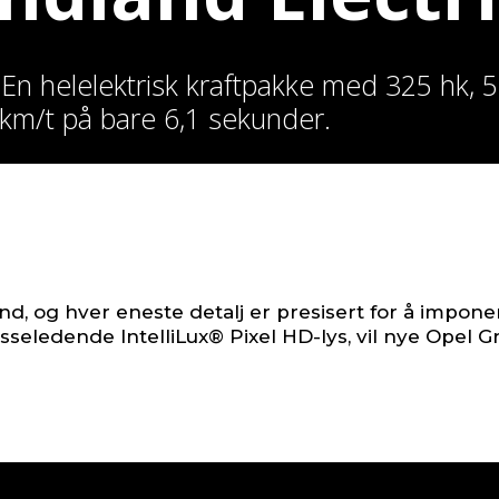
En helelektrisk kraftpakke med 325 hk
00 km/t på bare 6,1 sekunder.
nd, og hver eneste detalj er presisert for å impon
sseledende IntelliLux® Pixel HD-lys, vil nye Opel G