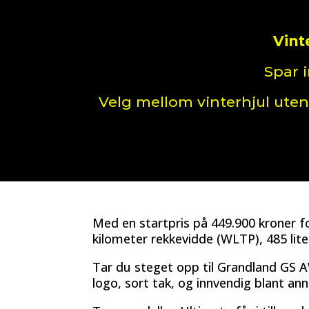
Vint
Spar i
Velg mellom vinterhjul uten
Med en startpris på 449.900 kroner fo
kilometer rekkevidde (WLTP), 485 lit
Tar du steget opp til Grandland GS 
logo, sort tak, og innvendig blant 