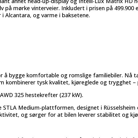
blant annet head-up-display og Intelli-Lux Matrix HD 
lv på mørke vinterveier. Inkludert i prisen på 499.900 
 i Alcantara, og varme i baksetene.
r å bygge komfortable og romslige familiebiler. Nå tar
 kombinerer tysk kvalitet, kjøreglede og trygghet – p
 AWD 325 hestekrefter (237 kW).
e STLA Medium-plattformen, designet i Rüsselsheim 
ktivitet, og sørger for at bilen leverer stabilitet og kj