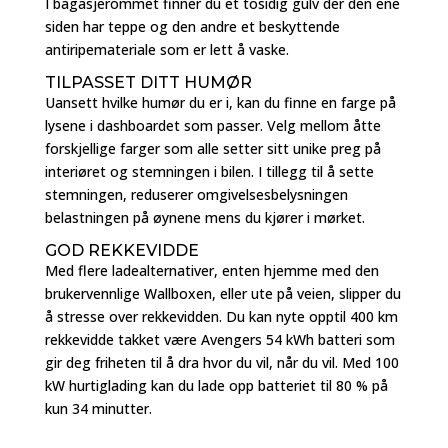
I bagasjerommet finner du et tosidig gulv der den ene
siden har teppe og den andre et beskyttende
antiripemateriale som er lett å vaske.
TILPASSET DITT HUMØR
Uansett hvilke humør du er i, kan du finne en farge på
lysene i dashboardet som passer. Velg mellom åtte
forskjellige farger som alle setter sitt unike preg på
interiøret og stemningen i bilen. I tillegg til å sette
stemningen, reduserer omgivelsesbelysningen
belastningen på øynene mens du kjører i mørket.
GOD REKKEVIDDE
Med flere ladealternativer, enten hjemme med den
brukervennlige Wallboxen, eller ute på veien, slipper du
å stresse over rekkevidden. Du kan nyte opptil 400 km
rekkevidde takket være Avengers 54 kWh batteri som
gir deg friheten til å dra hvor du vil, når du vil. Med 100
kW hurtiglading kan du lade opp batteriet til 80 % på
kun 34 minutter.