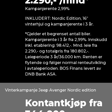
2.290,- /mnd*
Kampanjerente​ 2,99%​
INKLUDERT​: Nordic Edition, 16’’
vinterhjul og kampanjerente i 3 år.
*Gjelder et begrenset antall biler.
Kampanjerente i 3 år fra 2,99%. Innskudd
inkl. etablering: 98.412,-. Mnd. leie fra
2.290,- og totalpris fra 180.802,-.
Leieperiode 3 år/36.000 km. Renten er
flytende og følger normal renteutvikling
i avtaleperioden. BOS Finans levert av
DNB Bank ASA.
Vinterkampanje Jeep Avenger Nordic edition
Kontantkjøp​ fra