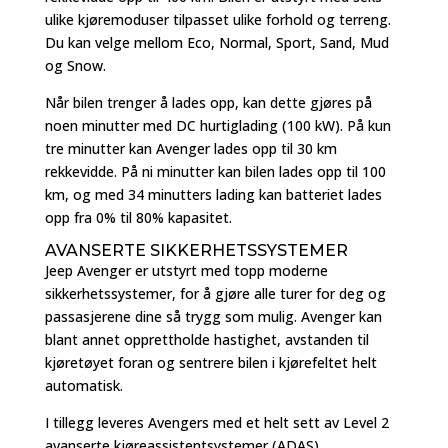
ulike kjøremoduser tilpasset ulike forhold og terreng.
Du kan velge mellom Eco, Normal, Sport, Sand, Mud
og Snow.
Når bilen trenger å lades opp, kan dette gjøres på
noen minutter med DC hurtiglading (100 kW). På kun
tre minutter kan Avenger lades opp til 30 km
rekkevidde. På ni minutter kan bilen lades opp til 100
km, og med 34 minutters lading kan batteriet lades
opp fra 0% til 80% kapasitet.
AVANSERTE SIKKERHETSSYSTEMER
Jeep Avenger er utstyrt med topp moderne
sikkerhetssystemer, for å gjøre alle turer for deg og
passasjerene dine så trygg som mulig. Avenger kan
blant annet opprettholde hastighet, avstanden til
kjøretøyet foran og sentrere bilen i kjørefeltet helt
automatisk.
I tillegg leveres Avengers med et helt sett av Level 2
avanserte kjøreassistentsystemer (ADAS).