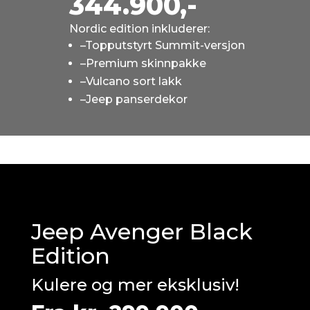
344.900,-
Nordic edition inkluderer:
–
Topputstyrt Summit-versjon
–
Premium skinnpakke
–
Vulcano sort lakk
–
Jeep panserdekor
Jeep Avenger Black
Edition
Kulere og mer eksklusiv!